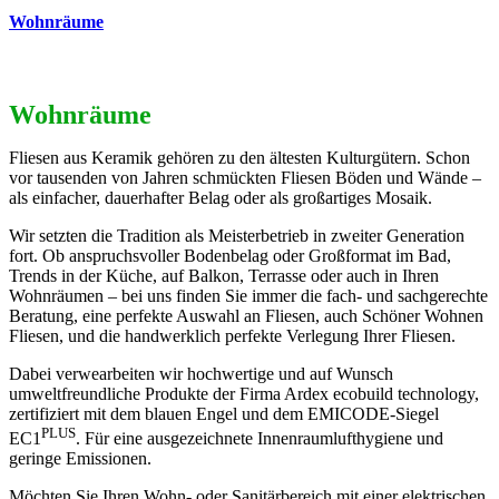
Wohnräume
Wohnräume
Fliesen aus Keramik gehören zu den ältesten Kulturgütern. Schon
vor tausenden von Jahren schmückten Fliesen Böden und Wände –
als einfacher, dauerhafter Belag oder als großartiges Mosaik.
Wir setzten die Tradition als Meisterbetrieb in zweiter Generation
fort. Ob anspruchsvoller Bodenbelag oder Großformat im Bad,
Trends in der Küche, auf Balkon, Terrasse oder auch in Ihren
Wohnräumen – bei uns finden Sie immer die fach- und sachgerechte
Beratung, eine perfekte Auswahl an Fliesen, auch Schöner Wohnen
Fliesen, und die handwerklich perfekte Verlegung Ihrer Fliesen.
Dabei verwearbeiten wir hochwertige und auf Wunsch
umweltfreundliche Produkte der Firma Ardex ecobuild technology,
zertifiziert mit dem blauen Engel und dem EMICODE-Siegel
PLUS
EC1
. Für eine ausgezeichnete Innenraumlufthygiene und
geringe Emissionen.
Möchten Sie Ihren Wohn- oder Sanitärbereich mit einer elektrischen